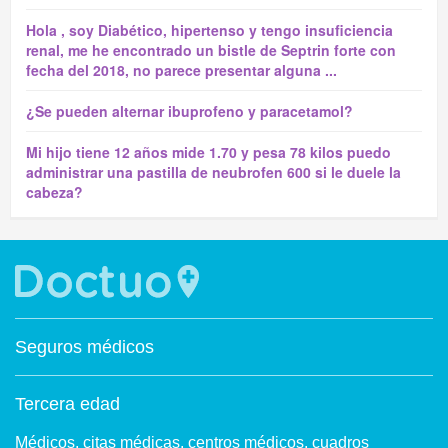
Hola , soy Diabético, hipertenso y tengo insuficiencia
renal, me he encontrado un bistle de Septrin forte con
fecha del 2018, no parece presentar alguna ...
¿Se pueden alternar ibuprofeno y paracetamol?
Mi hijo tiene 12 años mide 1.70 y pesa 78 kilos puedo
administrar una pastilla de neubrofen 600 si le duele la
cabeza?
Seguros médicos
Tercera edad
Médicos, citas médicas, centros médicos, cuadros