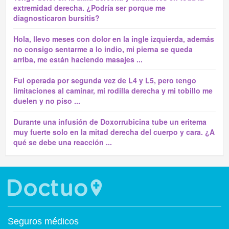
extremidad derecha. ¿Podría ser porque me
diagnosticaron bursitis?
Hola, llevo meses con dolor en la ingle izquierda, además
no consigo sentarme a lo indio, mi pierna se queda
arriba, me están haciendo masajes ...
Fui operada por segunda vez de L4 y L5, pero tengo
limitaciones al caminar, mi rodilla derecha y mi tobillo me
duelen y no piso ...
Durante una infusión de Doxorrubicina tube un eritema
muy fuerte solo en la mitad derecha del cuerpo y cara. ¿A
qué se debe una reacción ...
Seguros médicos