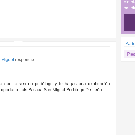
plata
condi
Part
Pie
 Miguel
respondió:
e que te vea un podólogo y te hagas una exploración
o oportuno Luis Pascua San Miguel Podólogo De León