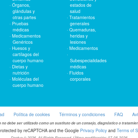
Órganos,
estados de
glándulas y
salud
otras partes
Tratamientos
Pruebas
generales
médicas
Quemaduras,
Medicamentos
heridas y
Genéricos
lesiones
Huesos y
Medicamentos
cartílagos del
cuerpo humano
Subespecialidades
Dietas y
médicas
nutrición
Fluidos
Moléculas del
corporales
cuerpo humano
dad
Política de cookies
Términos y condiciones
FAQ
Av
 no debe ser utilizado como un sustituto de un consejo, diagnóstico o tratamie
s protected by reCAPTCHA and the Google
Privacy Policy
and
Terms of S
Doctuo © 2026. All Rights Reserved. Última modificación: 07-08-2026