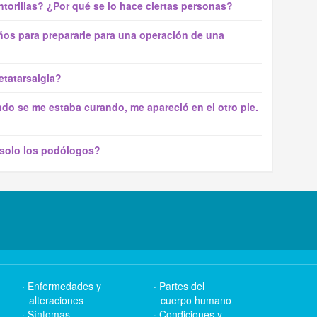
torillas? ¿Por qué se lo hace ciertas personas?
años para prepararle para una operación de una
etatarsalgia?
ndo se me estaba curando, me apareció en el otro pie.
 solo los podólogos?
Enfermedades y
Partes del
alteraciones
cuerpo humano
Síntomas
Condiciones y