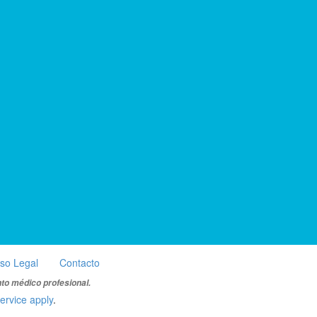
iso Legal
Contacto
nto médico profesional.
ervice apply
.