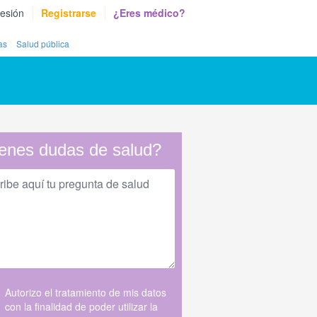
sesión
Registrarse
¿Eres médico?
as
Salud pública
enes dudas de salud?
Autorizo el tratamiento de mis datos
con la finalidad de poder utilizar la