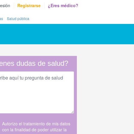
sesión
Registrarse
¿Eres médico?
as
Salud pública
enes dudas de salud?
Autorizo el tratamiento de mis datos
con la finalidad de poder utilizar la