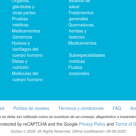
Órganos,
estados de
glándulas y
salud
otras partes
Tratamientos
Pruebas
generales
médicas
Quemaduras,
Medicamentos
heridas y
Genéricos
lesiones
Huesos y
Medicamentos
cartílagos del
cuerpo humano
Subespecialidades
Dietas y
médicas
nutrición
Fluidos
Moléculas del
corporales
cuerpo humano
dad
Política de cookies
Términos y condiciones
FAQ
Av
 no debe ser utilizado como un sustituto de un consejo, diagnóstico o tratamie
s protected by reCAPTCHA and the Google
Privacy Policy
and
Terms of S
Doctuo © 2026. All Rights Reserved. Última modificación: 08-08-2026