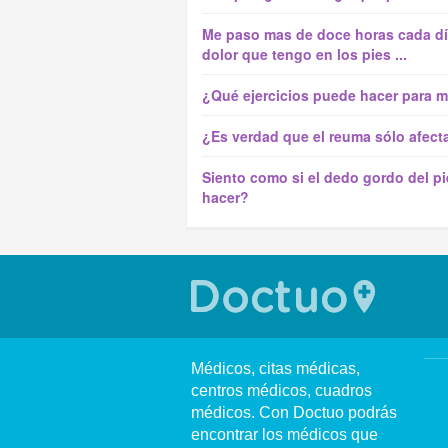
Me paso mas de doce horas cada día
dolor que tengo en los pies ...
¿Qué ejercicios puede hacer para me
¿Es verdad que el reuma sólo afect
Siento como si el dedo gordo del p
hacer?
Médicos, citas médicas,
centros médicos, cuadros
médicos. Con Doctuo podrás
encontrar los médicos que