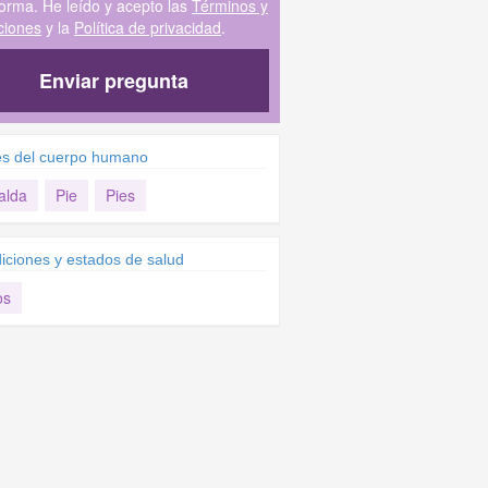
forma. He leído y acepto las
Términos y
ciones
y la
Política de privacidad
.
Enviar pregunta
es del cuerpo humano
alda
Pie
Pies
iciones y estados de salud
os