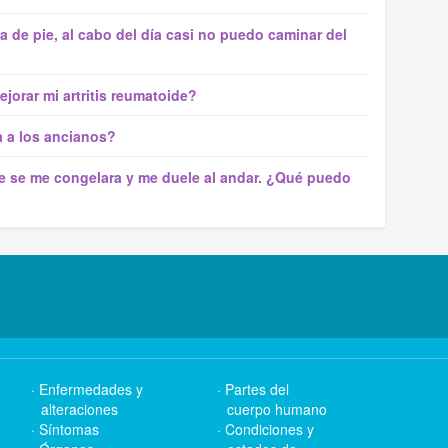
 de pie, al cabo del día casi no puedo caminar del
jorar mi artritis reumatoide?
a a los ancianos?
ie se me congelara y me duele al andar. ¿Qué puedo
Enfermedades y
Partes del
alteraciones
cuerpo humano
Síntomas
Condiciones y