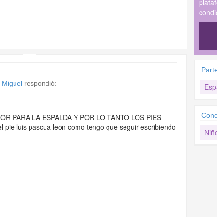
plata
condi
Part
 Miguel
respondió:
Esp
Cond
OR PARA LA ESPALDA Y POR LO TANTO LOS PIES
e luis pascua leon como tengo que seguir escribiendo
Niñ