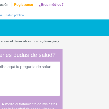
sesión
Registrarse
¿Eres médico?
as
Salud pública
ahora adulta en febrero ocurrió, dicen giré y
enes dudas de salud?
Autorizo el tratamiento de mis datos
con la finalidad de poder utilizar la