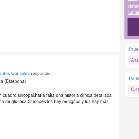
plata
condi
Prue
Anal
ientos González
respondió:
Part
ia (Estepona)
Ojo
cuadro sincopal,haria falta una historia clínica detallada
ca de glucosa.Sincopes los hay benignos y los hay más