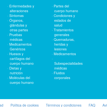
Enfermedades y
Partes del
alteraciones
cuerpo humano
Síntomas
Condiciones y
Órganos,
estados de
glándulas y
salud
otras partes
Tratamientos
Pruebas
generales
médicas
Quemaduras,
Medicamentos
heridas y
Genéricos
lesiones
Huesos y
Medicamentos
cartílagos del
cuerpo humano
Subespecialidades
Dietas y
médicas
nutrición
Fluidos
Moléculas del
corporales
cuerpo humano
dad
Política de cookies
Términos y condiciones
FAQ
Av