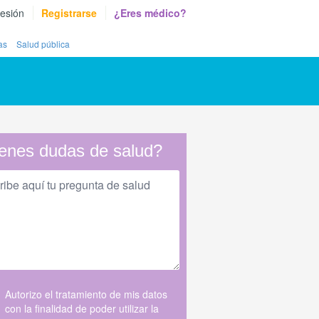
sesión
Registrarse
¿Eres médico?
as
Salud pública
enes dudas de salud?
Autorizo el tratamiento de mis datos
con la finalidad de poder utilizar la