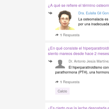
¿A qué se refiere el término osteo
Dra. Eulalia Gil Go
La osteomalacia es 
por una inadecuada f
1
Respuesta
¿En qué consiste el hiperparatiroid
siento mareos desde hace 2 meses.
Dr. Antonio Jesús Martíne
El hiperparatiroidismo co
parathormona (PTH), una hormona 
1
Respuesta
Calcio
¿Es cierto que la leche desnatada 