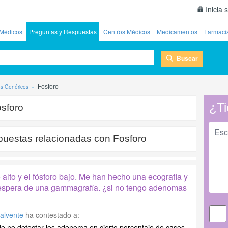
Inicia 
Médicos
Preguntas y Respuestas
Centros Médicos
Medicamentos
Farmaci
Buscar
s Genéricos
Fosforo
¿Ti
sforo
puestas relacionadas con
Fosforo
 alto y el fósforo bajo. Me han hecho una ecografía y
 espera de una gammagrafía. ¿si no tengo adenomas
Calvente
ha contestado a:
de no detectar los adenoma en cierto porcentaje de casos,