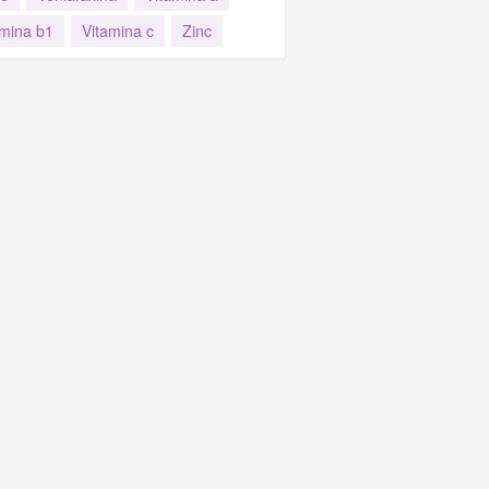
amina b1
Vitamina c
Zinc