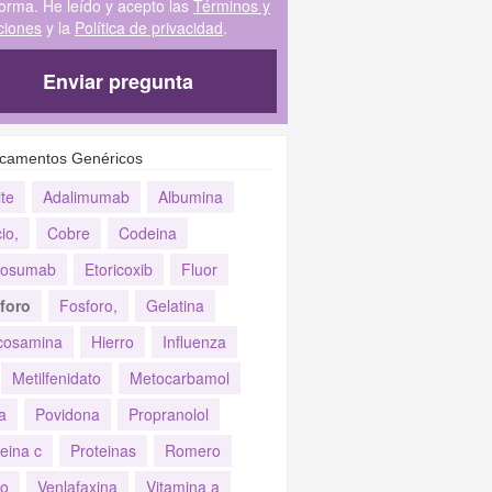
forma. He leído y acepto las
Términos y
ciones
y la
Política de privacidad
.
Enviar pregunta
camentos Genéricos
te
Adalimumab
Albumina
io,
Cobre
Codeina
osumab
Etoricoxib
Fluor
foro
Fosforo,
Gelatina
cosamina
Hierro
Influenza
Metilfenidato
Metocarbamol
a
Povidona
Propranolol
eina c
Proteinas
Romero
co
Venlafaxina
Vitamina a