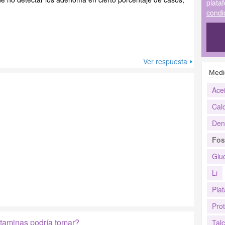
plata
condi
Ver respuesta
Medi
Acei
Calc
Den
Fos
Glu
Li
Plat
Prot
itaminas podría tomar?
Tal