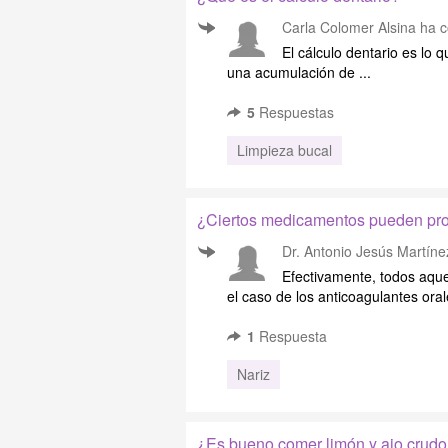
Carla Colomer Alsina
ha c
El cálculo dentario es lo
una acumulación de ...
5
Respuestas
Limpieza bucal
¿Ciertos medicamentos pueden pro
Dr. Antonio Jesús Martíne
Efectivamente, todos aqu
el caso de los anticoagulantes orale
1
Respuesta
Nariz
¿Es bueno comer limón y ajo crud