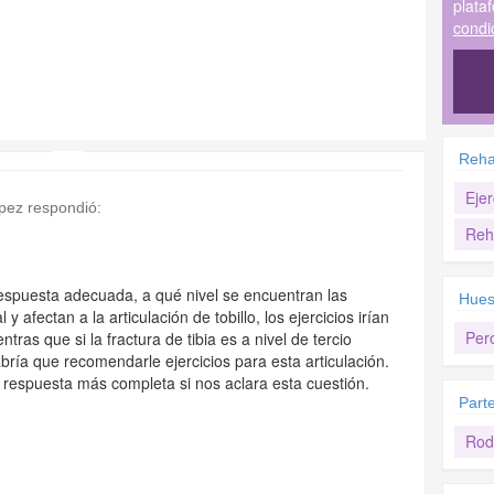
plata
condi
Rehab
Ejer
ópez
respondió:
Reha
espuesta adecuada, a qué nivel se encuentran las
Hues
l y afectan a la articulación de tobillo, los ejercicios irían
Per
tras que si la fractura de tibia es a nivel de tercio
habría que recomendarle ejercicios para esta articulación.
respuesta más completa si nos aclara esta cuestión.
Part
Rodi