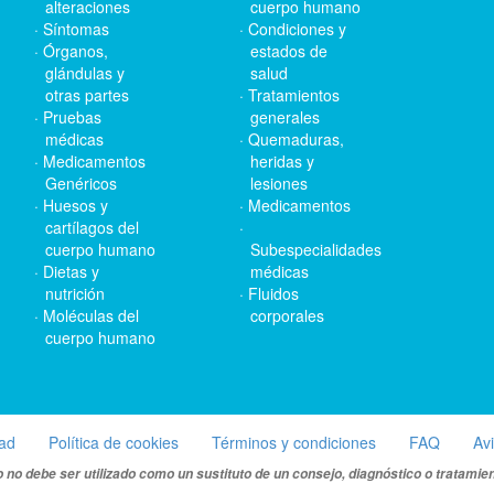
alteraciones
cuerpo humano
Síntomas
Condiciones y
Órganos,
estados de
glándulas y
salud
otras partes
Tratamientos
Pruebas
generales
médicas
Quemaduras,
Medicamentos
heridas y
Genéricos
lesiones
Huesos y
Medicamentos
cartílagos del
cuerpo humano
Subespecialidades
Dietas y
médicas
nutrición
Fluidos
Moléculas del
corporales
cuerpo humano
dad
Política de cookies
Términos y condiciones
FAQ
Av
 no debe ser utilizado como un sustituto de un consejo, diagnóstico o tratamie