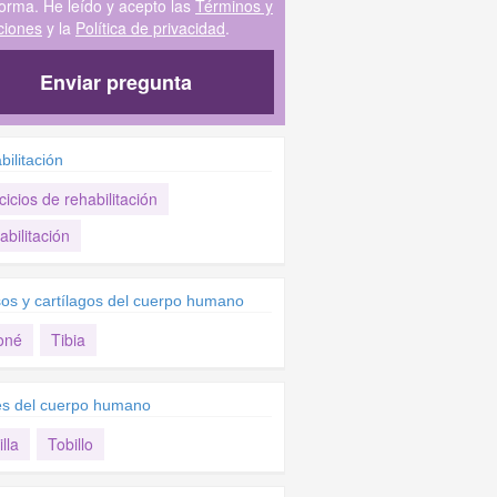
forma. He leído y acepto las
Términos y
ciones
y la
Política de privacidad
.
Enviar pregunta
ilitación
cicios de rehabilitación
bilitación
os y cartílagos del cuerpo humano
oné
Tibia
es del cuerpo humano
lla
Tobillo