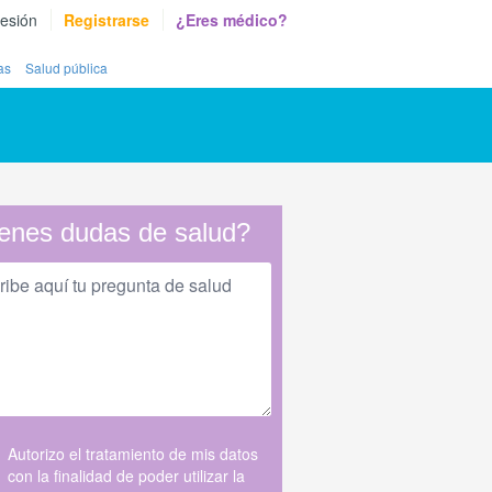
sesión
Registrarse
¿Eres médico?
as
Salud pública
enes dudas de salud?
Autorizo el tratamiento de mis datos
con la finalidad de poder utilizar la