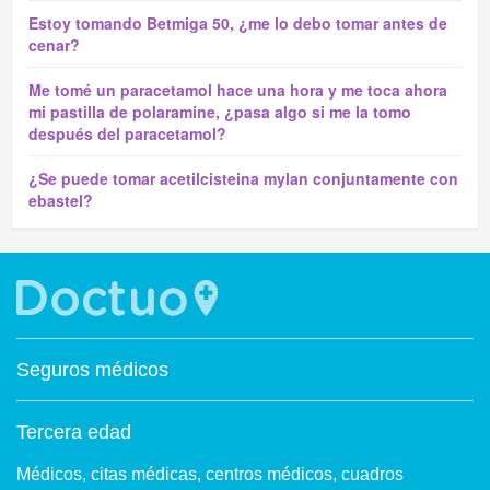
Estoy tomando Betmiga 50, ¿me lo debo tomar antes de
cenar?
Me tomé un paracetamol hace una hora y me toca ahora
mi pastilla de polaramine, ¿pasa algo si me la tomo
después del paracetamol?
¿Se puede tomar acetilcisteina mylan conjuntamente con
ebastel?
Seguros médicos
Tercera edad
Médicos, citas médicas, centros médicos, cuadros