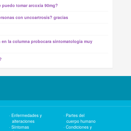
me puedo tomar arcoxia 90mg?
personas con uncoartrosis? gracias
on en la columna probocara sintomatologia muy
?
Enfermedades y
Partes del
alteraciones
cuerpo humano
Síntomas
Condiciones y