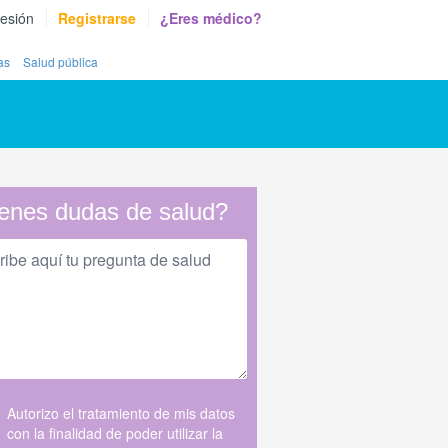
sesión
Registrarse
¿Eres médico?
as
Salud pública
enes dudas de salud?
Autorizo el tratamiento de mis datos
con la finalidad de poder utilizar la