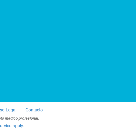
iso Legal
Contacto
nto médico profesional.
ervice apply
.