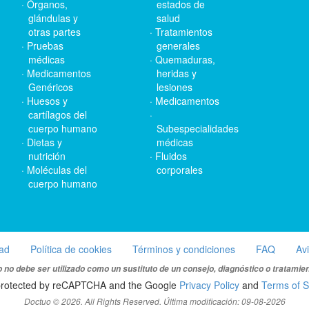
Órganos,
estados de
glándulas y
salud
otras partes
Tratamientos
Pruebas
generales
médicas
Quemaduras,
Medicamentos
heridas y
Genéricos
lesiones
Huesos y
Medicamentos
cartílagos del
cuerpo humano
Subespecialidades
Dietas y
médicas
nutrición
Fluidos
Moléculas del
corporales
cuerpo humano
dad
Política de cookies
Términos y condiciones
FAQ
Av
 no debe ser utilizado como un sustituto de un consejo, diagnóstico o tratamie
s protected by reCAPTCHA and the Google
Privacy Policy
and
Terms of S
Doctuo © 2026. All Rights Reserved. Última modificación: 09-08-2026