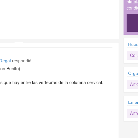
plata
condi
Hues
Col
 Regal
respondió:
on Benito)
Órga
es que hay entre las vértebras de la columna cervical.
Arti
Enfe
Artr