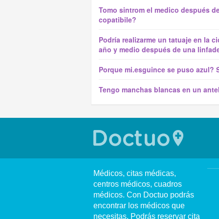
Tomo sintrom el medico después de 
copatibile?
Podría realizarme un tatuaje en la c
año y medio después de una linfaden
Porque mi.esguince se puso azul? 
Tengo manchas blancas en un ante
Médicos, citas médicas,
centros médicos, cuadros
médicos. Con Doctuo podrás
encontrar los médicos que
necesitas. Podrás reservar cita