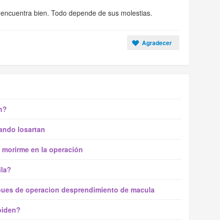
 encuentra bien. Todo depende de sus molestias.
Agradecer
n?
mando losartan
 morirme en la operación
ila?
spues de operacion desprendimiento de macula
piden?