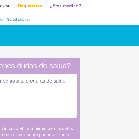
sesión
Registrarse
¿Eres médico?
as
Salud pública
enes dudas de salud?
Autorizo el tratamiento de mis datos
con la finalidad de poder utilizar la