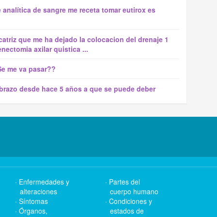
analítica de sangre me receta tomar eutirox es
icatriz que me ha dejado la colocacion del drenaje 1
ectomia axilar quistica ...
Se me va pasar??
brazo desde hace 5 años a que se puede deber
Enfermedades y
Partes del
alteraciones
cuerpo humano
Síntomas
Condiciones y
Órganos,
estados de