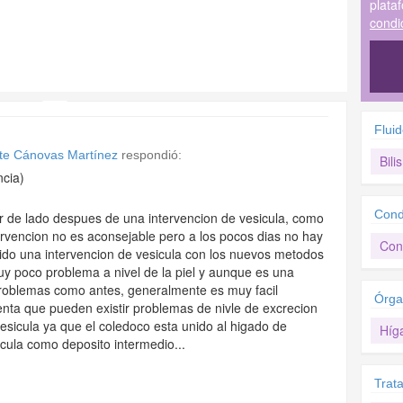
plata
condi
Flui
nte Cánovas Martínez
respondió:
Bilis
ncia)
Cond
r de lado despues de una intervencion de vesicula, como
ervencion no es aconsejable pero a los pocos dias no hay
Con
ido una intervencion de vesicula con los nuevos metodos
y poco problema a nivel de la piel y aunque es una
 problemas como antes, generalmente es muy facil
Órga
nta que pueden existir problemas de nivle de excrecion
 vesicula ya que el coledoco esta unido al higado de
Híg
icula como deposito intermedio...
Trat