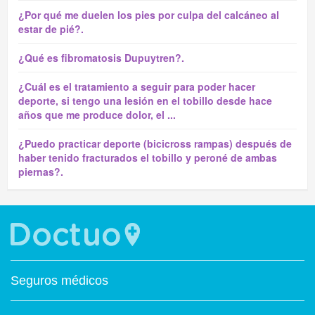
¿Por qué me duelen los pies por culpa del calcáneo al
estar de pié?.
¿Qué es fibromatosis Dupuytren?.
¿Cuál es el tratamiento a seguir para poder hacer
deporte, si tengo una lesión en el tobillo desde hace
años que me produce dolor, el ...
¿Puedo practicar deporte (bicicross rampas) después de
haber tenido fracturados el tobillo y peroné de ambas
piernas?.
Seguros médicos