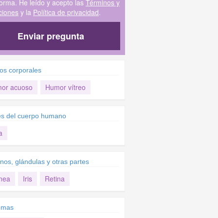
forma. He leído y acepto las
Términos y
ciones
y la
Política de privacidad
.
Enviar pregunta
dos corporales
or acuoso
Humor vítreo
es del cuerpo humano
a
nos, glándulas y otras partes
nea
Iris
Retina
omas