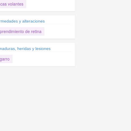
cas volantes
rmedades y alteraciones
prendimiento de retina
aduras, heridas y lesiones
garro