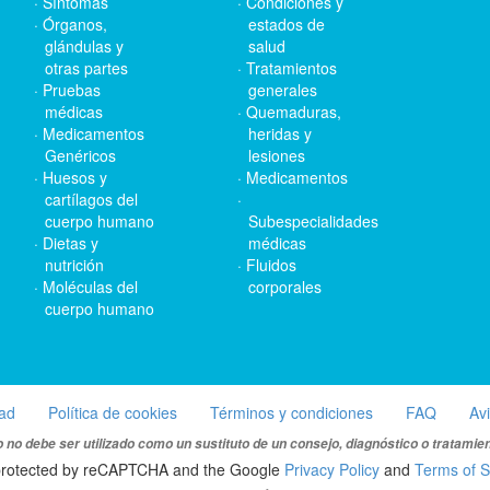
Síntomas
Condiciones y
Órganos,
estados de
glándulas y
salud
otras partes
Tratamientos
Pruebas
generales
médicas
Quemaduras,
Medicamentos
heridas y
Genéricos
lesiones
Huesos y
Medicamentos
cartílagos del
cuerpo humano
Subespecialidades
Dietas y
médicas
nutrición
Fluidos
Moléculas del
corporales
cuerpo humano
dad
Política de cookies
Términos y condiciones
FAQ
Av
 no debe ser utilizado como un sustituto de un consejo, diagnóstico o tratamie
s protected by reCAPTCHA and the Google
Privacy Policy
and
Terms of S