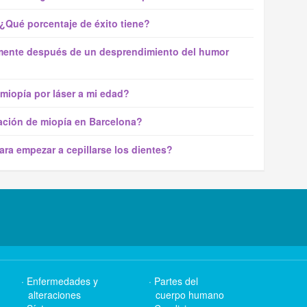
 ¿Qué porcentaje de éxito tiene?
almente después de un desprendimiento del humor
miopía por láser a mi edad?
ción de miopía en Barcelona?
ra empezar a cepillarse los dientes?
Enfermedades y
Partes del
alteraciones
cuerpo humano