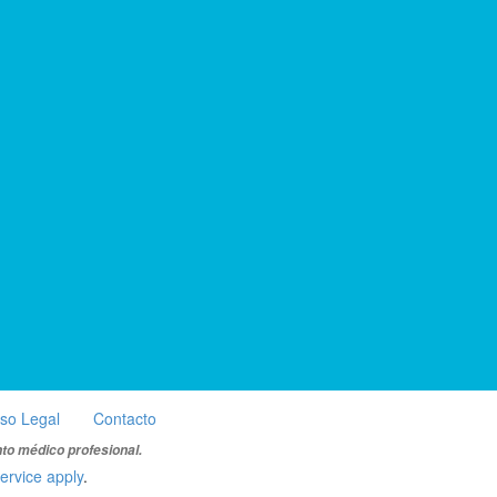
iso Legal
Contacto
nto médico profesional.
ervice apply
.