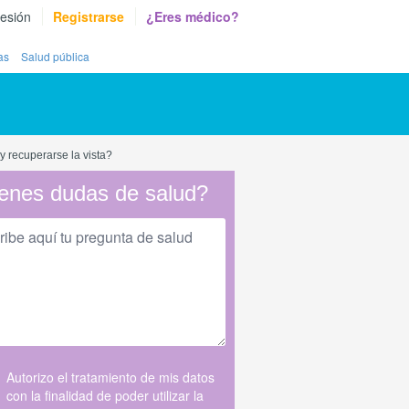
sesión
Registrarse
¿Eres médico?
as
Salud pública
 recuperarse la vista?
enes dudas de salud?
Autorizo el tratamiento de mis datos
con la finalidad de poder utilizar la