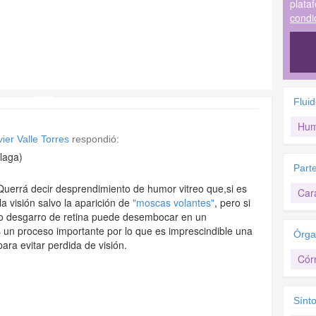
plata
condi
Flui
Hum
ier Valle Torres
respondió:
laga)
Part
uerrá decir desprendimiento de humor vitreo que,si es
Car
la visión salvo la aparición de
"moscas volantes"
, pero si
 o desgarro de retina puede desembocar en un
s un proceso importante por lo que es imprescindible una
Órga
ara evitar perdida de visión.
Cór
Sínt