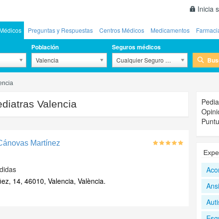
Inicia 
Médicos
Preguntas y Respuestas
Centros Médicos
Medicamentos
Farmaci
Población
Seguros médicos
Bus
Valencia
Cualquier Seguro Médico
encia
Pedia
diatras Valencia
Opini
Puntu
 Cánovas Martínez
Expe
didas
Aco
ez, 14, 46010, Valencia, València.
Ans
Aut
Esgu