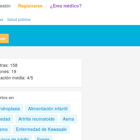
sesión
Registrarse
¿Eres médico?
as
Salud pública
car
tras: 158
ones: 19
ación media: 4/5
rtos en
ndroplasia
Alimentación infantil
iedad
Artritis reumatoide
Asma
ismo
Enfermedad de Kawasaki
ince de tobillo
Estrés