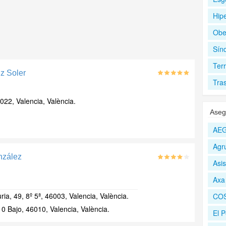
Hip
Obe
Sín
Ter
iz Soler
Tra
022, Valencia, València.
Aseg
AEG
Agr
nzález
Asi
Axa
ia, 49, 8º 5ª, 46003, Valencia, València.
CO
0 Bajo, 46010, Valencia, València.
El 