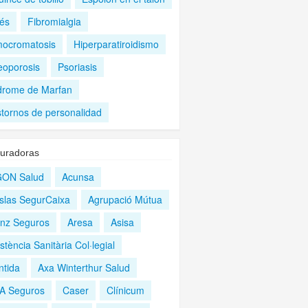
rés
Fibromialgia
ocromatosis
Hiperparatiroidismo
eoporosis
Psoriasis
drome de Marfan
stornos de personalidad
uradoras
ON Salud
Acunsa
slas SegurCaixa
Agrupació Mútua
ianz Seguros
Aresa
Asisa
stència Sanitària Col·legial
ntida
Axa Winterthur Salud
A Seguros
Caser
Clínicum