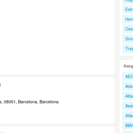
Est
Hem
Ost
Sín
Tra
Aseg
AEG
l
Ade
All
s, 08001, Barcelona, Barcelona.
Assi
Atlà
BBV