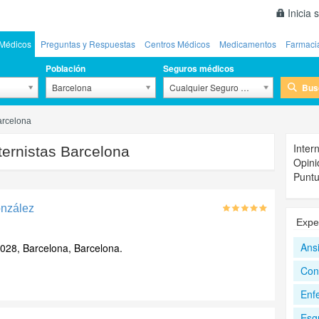
Inicia 
Médicos
Preguntas y Respuestas
Centros Médicos
Medicamentos
Farmaci
Población
Seguros médicos
Bus
Barcelona
Cualquier Seguro Médico
Barcelona
Inter
ternistas Barcelona
Opini
Puntu
onzález
Expe
Ans
028, Barcelona, Barcelona.
Con
Enf
Esgu