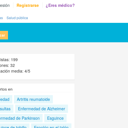
sesión
Registrarse
¿Eres médico?
as
Salud pública
car
nistas: 199
ones: 32
ación media: 4/5
rtos en
iedad
Artritis reumatoide
sultas
Enfermedad de Alzheimer
ermedad de Parkinson
Esguince
ince de tobillo
Espolón en el talón