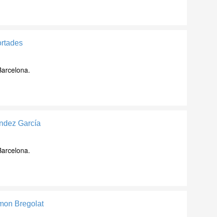
ortades
Barcelona.
ndez García
Barcelona.
mon Bregolat