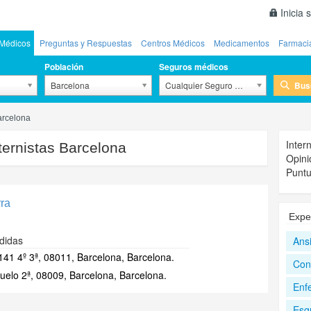
Inicia 
Médicos
Preguntas y Respuestas
Centros Médicos
Medicamentos
Farmaci
Población
Seguros médicos
Bus
Barcelona
Cualquier Seguro Médico
Barcelona
Inter
ternistas Barcelona
Opini
Puntu
rra
Expe
didas
Ans
41 4º 3ª, 08011, Barcelona, Barcelona.
Con
uelo 2ª, 08009, Barcelona, Barcelona.
Enf
Esgu