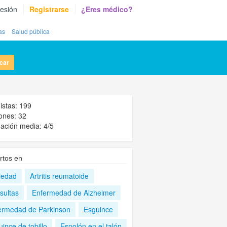
sesión
Registrarse
¿Eres médico?
as
Salud pública
car
nistas: 199
ones: 32
ación media: 4/5
rtos en
iedad
Artritis reumatoide
sultas
Enfermedad de Alzheimer
ermedad de Parkinson
Esguince
ince de tobillo
Espolón en el talón