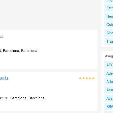
Est
Hem
Ost
Sín
ua
Tra
, Barcelona, Barcelona.
Aseg
AEG
Ade
allás
All
Assi
08570, Barcelona, Barcelona.
Atlà
BBV