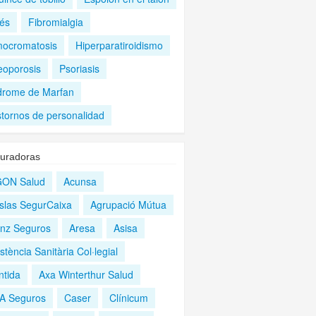
rés
Fibromialgia
ocromatosis
Hiperparatiroidismo
eoporosis
Psoriasis
drome de Marfan
stornos de personalidad
uradoras
ON Salud
Acunsa
slas SegurCaixa
Agrupació Mútua
ianz Seguros
Aresa
Asisa
stència Sanitària Col·legial
ntida
Axa Winterthur Salud
A Seguros
Caser
Clínicum