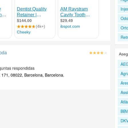
Inje
Odo
Orto
Ret
oda
Aseg
AEG
guntas respondidas
Agr
a 171, 08022, Barcelona, Barcelona.
Are
Assi
Atlà
BBV
DKV