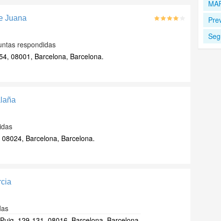
MA
de Juana
Pre
Seg
untas respondidas
54, 08001, Barcelona, Barcelona.
alaña
idas
, 08024, Barcelona, Barcelona.
rcia
das
Puig, 129-131, 08016, Barcelona, Barcelona.