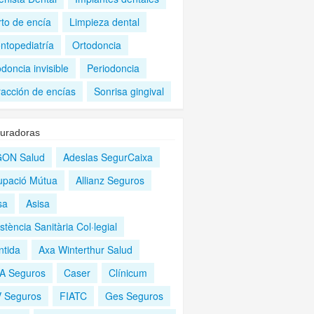
rto de encía
Limpieza dental
ntopediatría
Ortodoncia
doncia invisible
Periodoncia
racción de encías
Sonrisa gingival
uradoras
ON Salud
Adeslas SegurCaixa
upació Mútua
Allianz Seguros
sa
Asisa
stència Sanitària Col·legial
ntida
Axa Winterthur Salud
A Seguros
Caser
Clínicum
 Seguros
FIATC
Ges Seguros