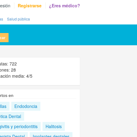
sesión
Registrarse
¿Eres médico?
as
Salud pública
car
stas: 722
ones: 28
ación media: 4/5
rtos en
llas
Endodoncia
tica Dental
ivitis y periodontitis
Halitosis
enista Dental
Implantes dentales