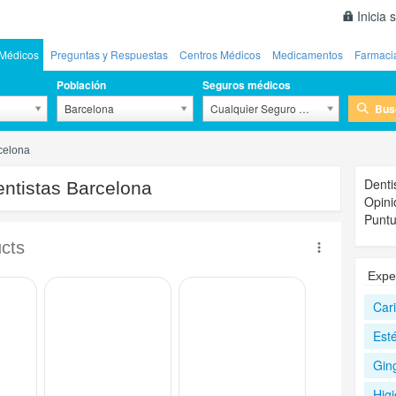
Inicia 
Médicos
Preguntas y Respuestas
Centros Médicos
Medicamentos
Farmaci
Población
Seguros médicos
Bus
Barcelona
Cualquier Seguro Médico
celona
Denti
ntistas Barcelona
Opini
Puntu
Expe
Cari
Esté
Ging
Higi