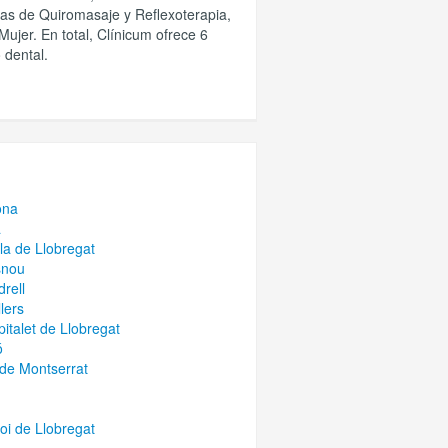
icas de Quiromasaje y Reflexoterapia,
jer. En total, Clínicum ofrece 6
 dental.
ona
a
la de Llobregat
snou
rell
lers
italet de Llobregat
ó
de Montserrat
oi de Llobregat