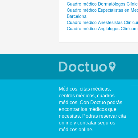
Cuadro médico Dermatólogos Clíni
Cuadro médico Especialistas en Med
Barcelona
Cuadro médico Anestesistas Clínic
Cuadro médico Angiólogos Clínicum
Médicos, citas médicas,
centros médicos, cuadros
médicos. Con Doctuo podrás
encontrar los médicos que
necesitas. Podrás reservar cita
online y contratar seguros
médicos online.