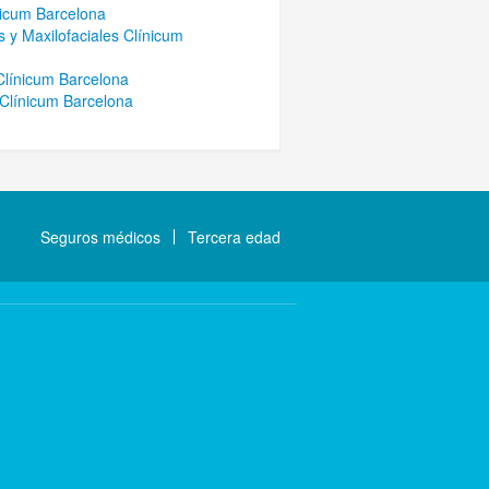
icum Barcelona
 y Maxilofaciales Clínicum
línicum Barcelona
Clínicum Barcelona
Seguros médicos
Tercera edad