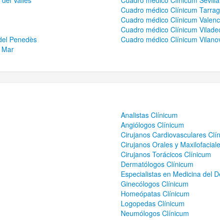
del Vallès
Cuadro médico Clínicum Sevilla
Cuadro médico Clínicum Tarra
Cuadro médico Clínicum Valenc
Cuadro médico Clínicum Vilade
 del Penedès
Cuadro médico Clínicum Vilanova
e Mar
Analistas Clínicum
Angiólogos Clínicum
Cirujanos Cardiovasculares Clí
Cirujanos Orales y Maxilofacial
Cirujanos Torácicos Clínicum
Dermatólogos Clínicum
Especialistas en Medicina del 
Ginecólogos Clínicum
Homeópatas Clínicum
Logopedas Clínicum
Neumólogos Clínicum