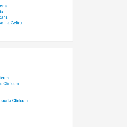
gona
ia
cans
 i la Geltrú
nicum
es Clínicum
Deporte Clínicum