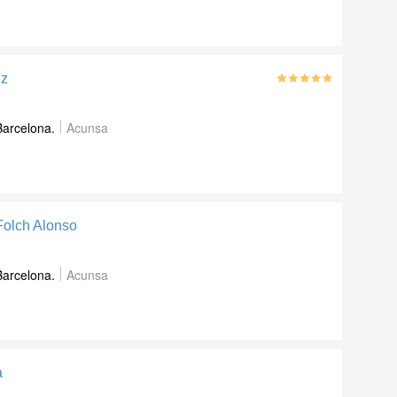
iz
Barcelona.
Acunsa
Folch Alonso
Barcelona.
Acunsa
a