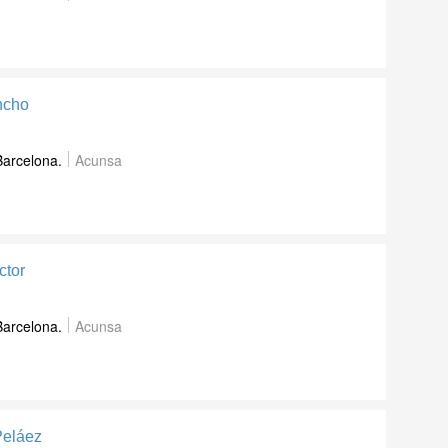
ncho
Barcelona.
Acunsa
ctor
Barcelona.
Acunsa
Peláez