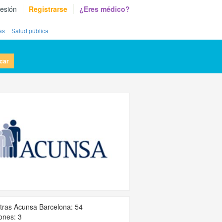
sesión
Registrarse
¿Eres médico?
as
Salud pública
car
tras Acunsa Barcelona: 54
ones: 3