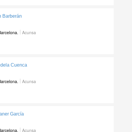
n Barberán
Barcelona.
Acunsa
Tudela Cuenca
Barcelona.
Acunsa
aner García
Barcelona.
Acunsa