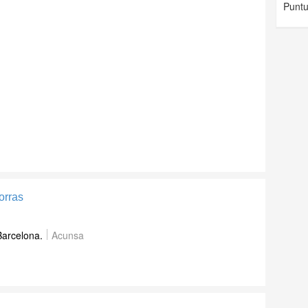
Puntu
orras
Barcelona.
Acunsa