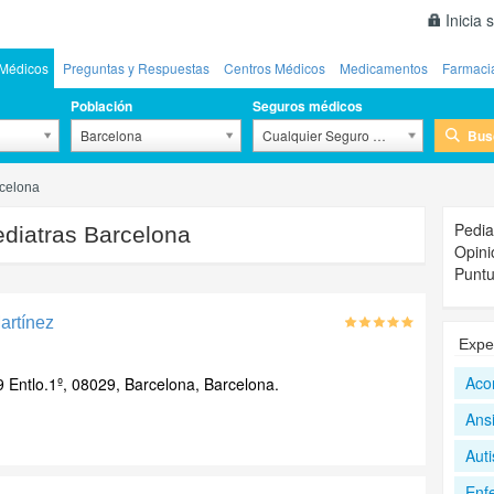
Inicia 
Médicos
Preguntas y Respuestas
Centros Médicos
Medicamentos
Farmaci
Población
Seguros médicos
Bus
Barcelona
Cualquier Seguro Médico
rcelona
Pedia
diatras Barcelona
Opini
Puntu
artínez
Expe
Aco
 Entlo.1º, 08029, Barcelona, Barcelona.
Ans
Aut
Enf