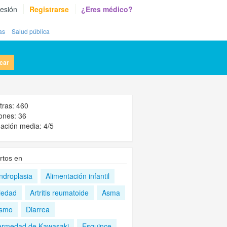
sesión
Registrarse
¿Eres médico?
as
Salud pública
car
tras: 460
ones: 36
ación media: 4/5
rtos en
ndroplasia
Alimentación infantil
iedad
Artritis reumatoide
Asma
ismo
Diarrea
ermedad de Kawasaki
Esguince