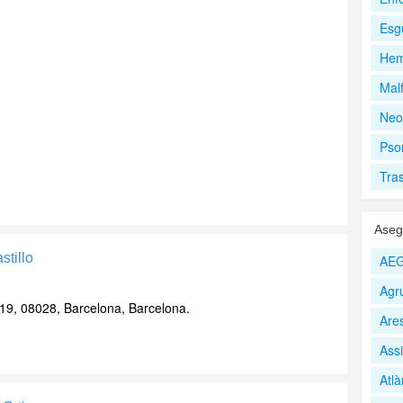
Esgu
Hem
Mal
Neo
Psor
Tra
Aseg
stillo
AEG
Agr
19, 08028, Barcelona, Barcelona.
Are
Assi
Atlà