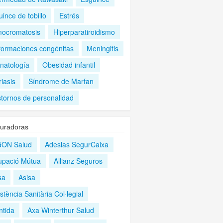
ince de tobillo
Estrés
ocromatosis
Hiperparatiroidismo
formaciones congénitas
Meningitis
natología
Obesidad infantil
iasis
Síndrome de Marfan
stornos de personalidad
uradoras
ON Salud
Adeslas SegurCaixa
upació Mútua
Allianz Seguros
sa
Asisa
stència Sanitària Col·legial
ntida
Axa Winterthur Salud