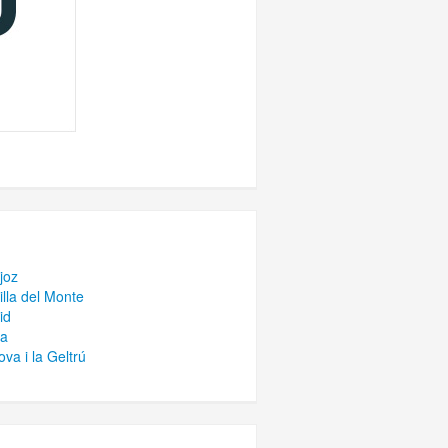
joz
lla del Monte
id
la
a i la Geltrú