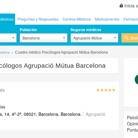
Inicia 
Médicos
Preguntas y Respuestas
Centros Médicos
Medicamentos
Farmaci
Población
Seguros médicos
Bus
Barcelona
Agrupació Mútua
rcelona
Cuadro médico Psicólogos Agrupació Mútua Barcelona
cólogos Agrupació Mútua Barcelona
nis
das
, 14, 4º-2ª, 08021, Barcelona, Barcelona.
Agrupació
Psicó
Opini
Puntu