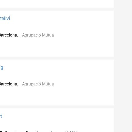
ellví
Barcelona.
Agrupació Mútua
ig
Barcelona.
Agrupació Mútua
t