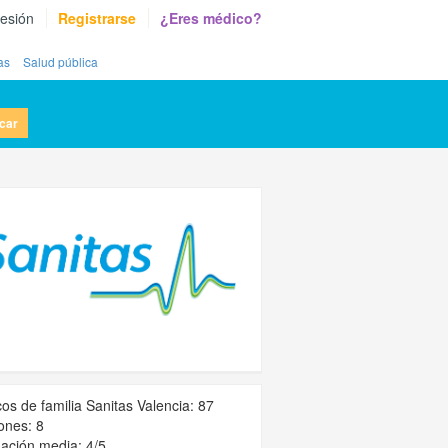
sesión
Registrarse
¿Eres médico?
as
Salud pública
car
os de familia Sanitas Valencia: 87
ones: 8
ación media: 4/5