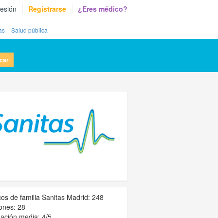
sesión
Registrarse
¿Eres médico?
as
Salud pública
car
os de familia Sanitas Madrid: 248
ones: 28
ación media: 4/5