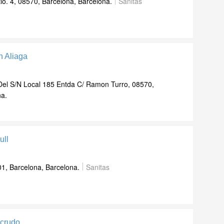
tlo. 4, 08570, Barcelona, Barcelona.
Sanitas
n Aliaga
el S/N Local 185 Entda C/ Ramon Turro, 08570,
na.
ull
01, Barcelona, Barcelona.
Sanitas
lcrudo