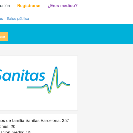
sesión
Registrarse
¿Eres médico?
as
Salud pública
car
os de familia Sanitas Barcelona: 357
ones: 20
ación media: 4/5