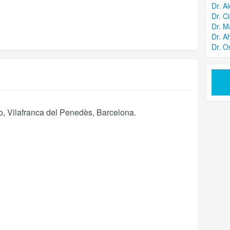
Dr. A
Dr. C
Dr. M
Dr. A
Dr. 
o
,
Vilafranca del Penedès
,
Barcelona
.