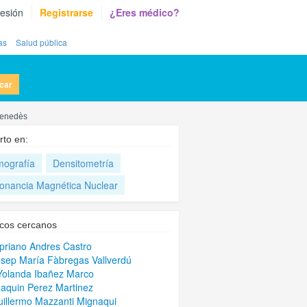
sesión
Registrarse
¿Eres médico?
as
Salud pública
car
 Penedès
rto en:
ografía
Densitometría
onancia Magnética Nuclear
cos cercanos
ipriano Andres Castro
osep María Fàbregas Vallverdú
Yolanda Ibañez Marco
oaquin Perez Martinez
uillermo Mazzanti Mignaqui