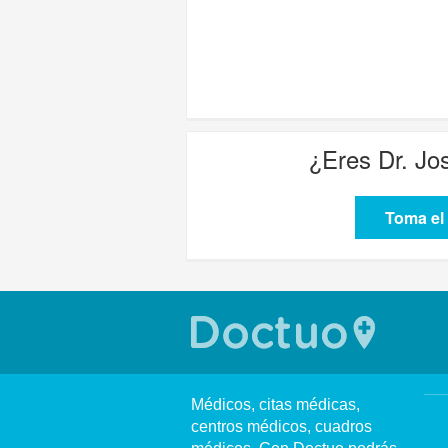
¿Eres
Dr. Jo
Toma el 
Médicos, citas médicas,
centros médicos, cuadros