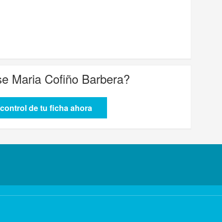
se Maria Cofiño Barbera
?
control de tu ficha ahora