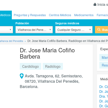
Inicia 
Médicos
Preguntas y Respuestas
Centros Médicos
Medicamentos
Farmaci
Población
Seguros médicos
Bus
Vilafranca del Penedès
Cualquier Seguro Médico
lafranca del Penedès
Dr. Jose Maria Cofiño Barbera. Radiólogo en Vilafranca del
Dr. Jose Maria Cofiño
Expe
Barbera
Mam
Res
Cardiólogo
Radiólogo
Avda. Tarragona, 62, Semisotano,
Médi
08720, Vilafranca Del Penedès,
Barcelona.
Dr. C
Dr. J
Dra. 
Dr. J
Dr. G