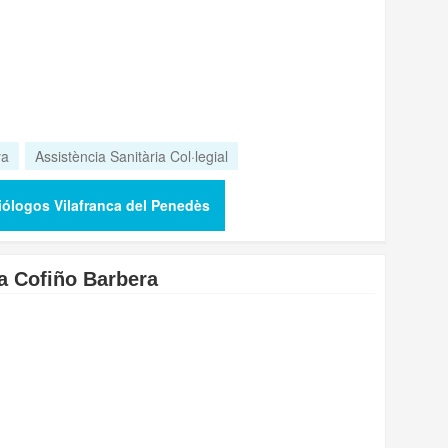
ya
Assistència Sanitària Col·legial
iólogos Vilafranca del Penedès
a Cofiño Barbera