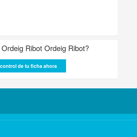
 Ordeig Ribot Ordeig Ribot
?
control de tu ficha ahora