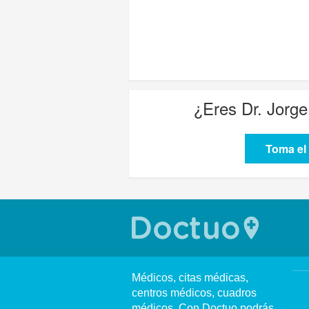
¿Eres
Dr. Jorge
Toma el 
Médicos, citas médicas,
centros médicos, cuadros
médicos. Con Doctuo podrás