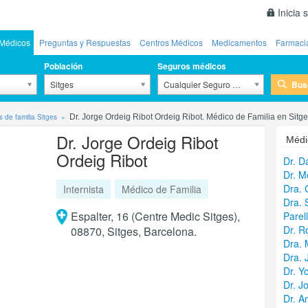
Inicia 
Médicos
Preguntas y Respuestas
Centros Médicos
Medicamentos
Farmaci
Población
Seguros médicos
Bus
Sitges
Cualquier Seguro Médico
 de familia Sitges
Dr. Jorge Ordeig Ribot Ordeig Ribot. Médico de Familia en Sitg
Dr. Jorge Ordeig Ribot
Médi
Ordeig Ribot
Dr. D
Dr. M
Dra. 
Internista
Médico de Familia
Dra. S
Espalter, 16 (Centre Medic Sitges),
Parel
Dr. R
08870, Sitges, Barcelona.
Dra. 
Dra. 
Dr. Y
Dr. J
Dr. 