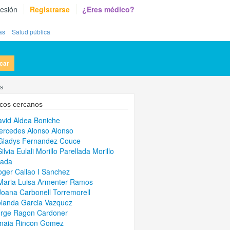
sesión
Registrarse
¿Eres médico?
as
Salud pública
car
es
cos cercanos
avid Aldea Boniche
ercedes Alonso Alonso
Gladys Fernandez Couce
ilvia Eulali Morillo Parellada Morillo
lada
oger Callao I Sanchez
Maria Luisa Armenter Ramos
Joana Carbonell Torremorell
olanda Garcia Vazquez
orge Ragon Cardoner
Amaia Rincon Gomez