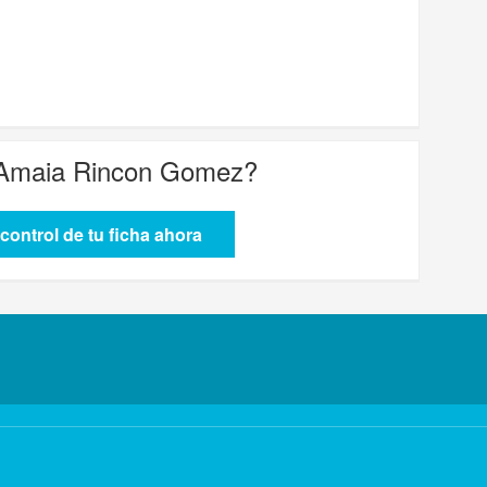
 Amaia Rincon Gomez
?
control de tu ficha ahora