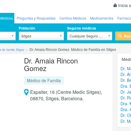
Inicia 
Médicos
Preguntas y Respuestas
Centros Médicos
Medicamentos
Farmaci
Población
Seguros médicos
Bus
Sitges
Cualquier Seguro Médico
 de familia Sitges
Dr. Amaia Rincon Gomez. Médico de Familia en Sitges
Dr. Amaia Rincon
Médi
Gomez
Dr. M
Dr. A
Dr. 
Médico de Familia
Dra. 
Espalter, 16 (Centre Medic Sitges),
Dr. J
Dr. R
08870, Sitges, Barcelona.
Dra. 
Dra. 
Dr. O
Dr. M