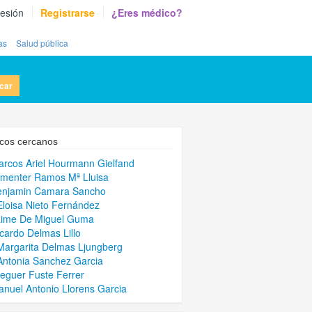
sesión
Registrarse
¿Eres médico?
as
Salud pública
car
cos cercanos
arcos Ariel Hourmann Gielfand
rmenter Ramos Mª Lluisa
Benjamin Camara Sancho
Eloisa Nieto Fernández
aime De Miguel Guma
icardo Delmas Lillo
Margarita Delmas Ljungberg
Antonia Sanchez Garcia
leguer Fuste Ferrer
anuel Antonio Llorens Garcia