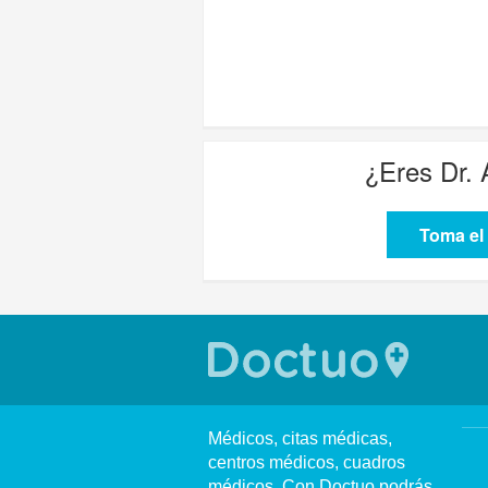
¿Eres
Dr.
Toma el 
Médicos, citas médicas,
centros médicos, cuadros
médicos. Con Doctuo podrás