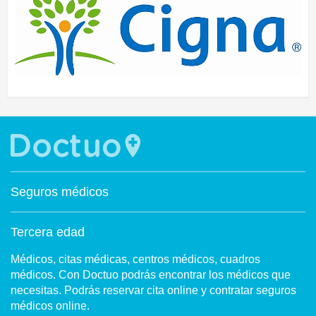
Seguros médicos
Tercera edad
Médicos, citas médicas, centros médicos, cuadros
médicos. Con Doctuo podrás encontrar los médicos que
necesitas. Podrás reservar cita online y contratar seguros
médicos online.