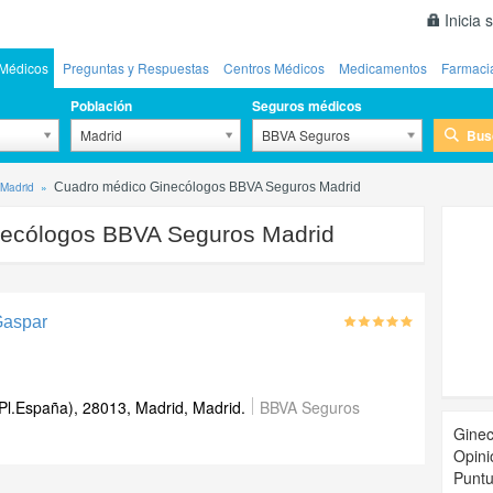
Inicia 
Médicos
Preguntas y Respuestas
Centros Médicos
Medicamentos
Farmaci
Población
Seguros médicos
Bus
Madrid
BBVA Seguros
 Madrid
Cuadro médico Ginecólogos BBVA Seguros Madrid
ecólogos BBVA Seguros Madrid
Gaspar
(Pl.España), 28013, Madrid, Madrid.
BBVA Seguros
Ginec
Opini
Puntu