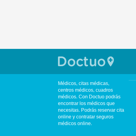
Médicos, citas médicas,
centros médicos, cuadros
médicos. Con Doctuo podrás
encontrar los médicos que
necesitas. Podrás reservar cita
online y contratar seguros
médicos online.