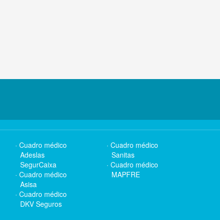
Cuadro médico
Cuadro médico
Adeslas
Sanitas
SegurCaixa
Cuadro médico
Cuadro médico
MAPFRE
Asisa
Cuadro médico
DKV Seguros