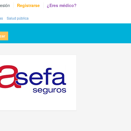
sesión
Registrarse
¿Eres médico?
as
Salud pública
car