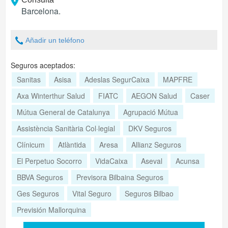
Barcelona
.
Añadir un teléfono
Seguros aceptados:
Sanitas
Asisa
Adeslas SegurCaixa
MAPFRE
Axa Winterthur Salud
FIATC
AEGON Salud
Caser
Mútua General de Catalunya
Agrupació Mútua
Assistència Sanitària Col·legial
DKV Seguros
Clínicum
Atlàntida
Aresa
Allianz Seguros
El Perpetuo Socorro
VidaCaixa
Aseval
Acunsa
BBVA Seguros
Previsora Bilbaina Seguros
Ges Seguros
Vital Seguro
Seguros Bilbao
Previsión Mallorquina