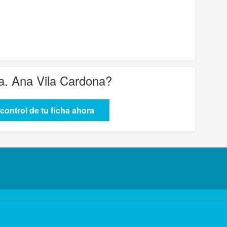
a. Ana Vila Cardona
?
control de tu ficha ahora