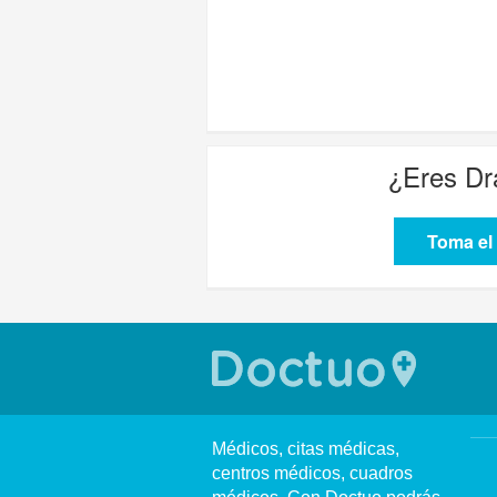
¿Eres
Dr
Toma el 
Médicos, citas médicas,
centros médicos, cuadros