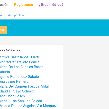
sesión
Registrarse
¿Eres médico?
as
Salud pública
car
cos cercanos
eritxell Castellanos Duarte
Montserrat Trallero Gracia
Maria De Los Angeles Bosch
uberta
ugenio Fernandez Sabate
Ana Jaime Rentero
Maria Del Carmen Pascual Vidal
Claudia Pueyo Schmitt
orge Roch Bosch
Maria Luisa Sanjuan Boleda
Victoria De Los Angeles Vila Marquez