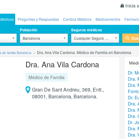
Inicia 
Médicos
Preguntas y Respuestas
Centros Médicos
Medicamentos
Farmaci
Población
Seguros médicos
Bus
Barcelona
Cualquier Seguro Médico
 de familia Barcelona
Dra. Ana Vila Cardona. Médico de Familia en Barcelona
Dra. Ana Vila Cardona
Médi
Dr. M
Médico de Familia
Dra. 
Dra. 
Gran De Sant Andreu, 369, Entl.,
Fontc
08001, Barcelona, Barcelona.
Dr. E
Dra. 
Dra. 
Dra. 
Dr. J
Dra. 
Dra. 