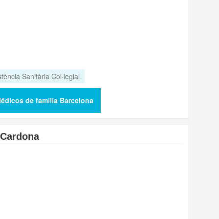
stència Sanitària Col·legial
édicos de familia Barcelona
a Cardona