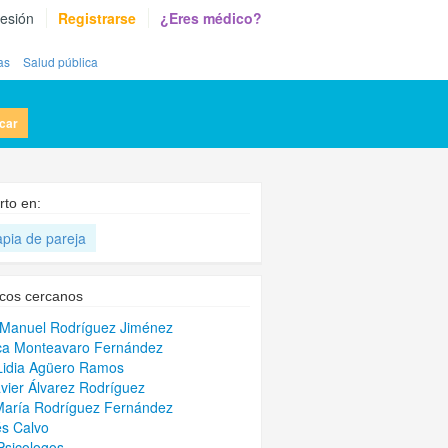
sesión
Registrarse
¿Eres médico?
as
Salud pública
car
rto en:
apia de pareja
cos cercanos
 Manuel Rodríguez Jiménez
ca Monteavaro Fernández
Lidia Agüero Ramos
avier Álvarez Rodríguez
María Rodríguez Fernández
s Calvo
Psicologos