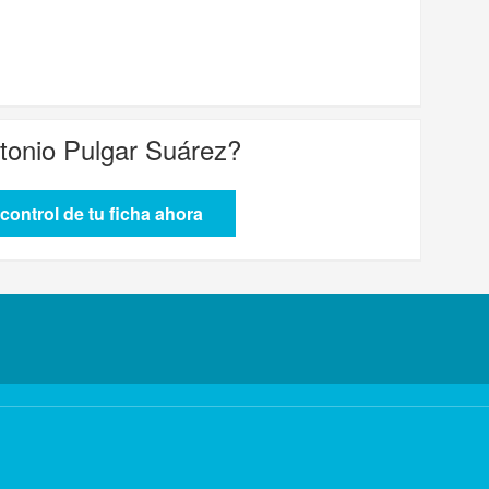
tonio Pulgar Suárez
?
control de tu ficha ahora