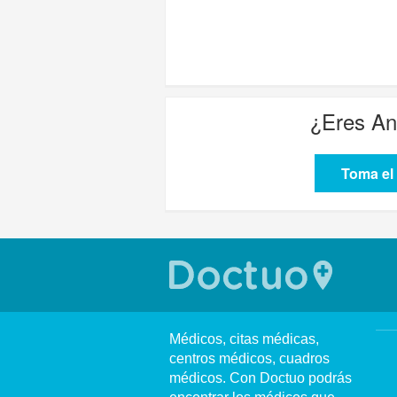
¿Eres
An
Toma el 
Médicos, citas médicas,
centros médicos, cuadros
médicos. Con Doctuo podrás