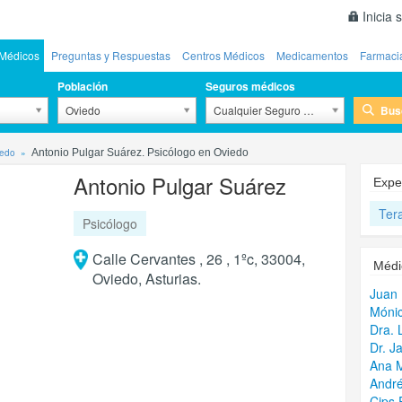
Inicia 
Médicos
Preguntas y Respuestas
Centros Médicos
Medicamentos
Farmaci
Población
Seguros médicos
Bus
Oviedo
Cualquier Seguro Médico
iedo
Antonio Pulgar Suárez. Psicólogo en Oviedo
Antonio Pulgar Suárez
Expe
Ter
Psicólogo
Calle Cervantes , 26 , 1ºc, 33004,
Médi
Oviedo, Asturias.
Juan
Móni
Dra. 
Dr. J
Ana 
André
Cips 