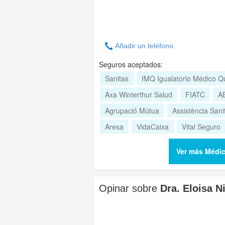
Añadir un teléfono
Seguros aceptados:
Sanitas
IMQ Igualatorio Médico Qu
Axa Winterthur Salud
FIATC
A
Agrupació Mútua
Assistència Sanit
Aresa
VidaCaixa
Vital Seguro
Ver más Médico
Opinar sobre
Dra. Eloisa N