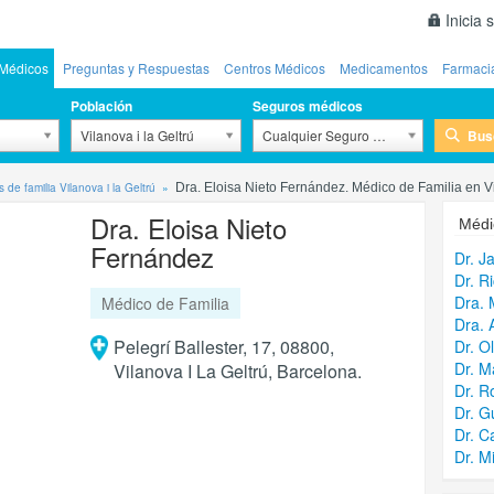
Inicia 
Médicos
Preguntas y Respuestas
Centros Médicos
Medicamentos
Farmaci
Población
Seguros médicos
Bus
Vilanova i la Geltrú
Cualquier Seguro Médico
 de familia Vilanova i la Geltrú
Dra. Eloisa Nieto Fernández. Médico de Familia en Vi
Dra. Eloisa Nieto
Médi
Fernández
Dr. J
Dr. R
Dra. 
Médico de Familia
Dra. 
Pelegrí Ballester, 17, 08800,
Dr. O
Dr. M
Vilanova I La Geltrú, Barcelona.
Dr. R
Dr. G
Dr. C
Dr. M