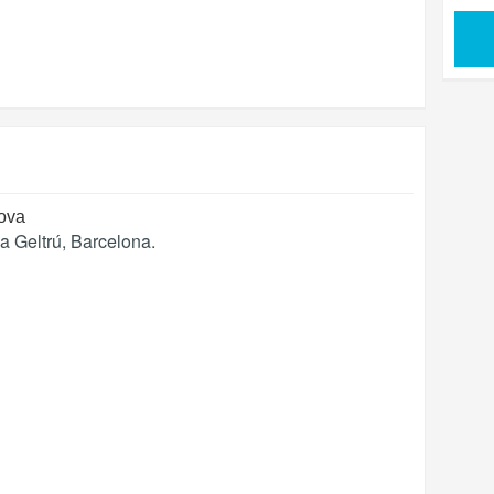
ova
la Geltrú
,
Barcelona
.