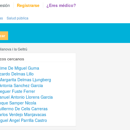
sesión
Registrarse
¿Eres médico?
as
Salud pública
car
lanova i la Geltrú
cos cercanos
aime De Miguel Guma
icardo Delmas Lillo
Margarita Delmas Ljungberg
Antonia Sanchez Garcia
leguer Fuste Ferrer
anuel Antonio Llorens Garcia
oque Samper Nicola
uillermo De Celis Carreras
arlos Verdejo Manjavacas
iguel Angel Parrilla Castro