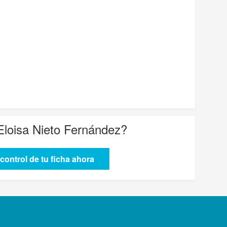
Eloisa Nieto Fernández
?
control de tu ficha ahora