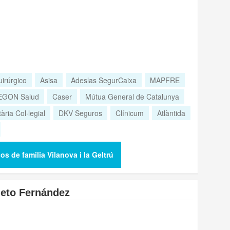
irúrgico
Asisa
Adeslas SegurCaixa
MAPFRE
EGON Salud
Caser
Mútua General de Catalunya
ària Col·legial
DKV Seguros
Clínicum
Atlàntida
s de familia Vilanova i la Geltrú
ieto Fernández