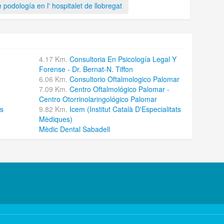
 podología en l' hospitalet de llobregat
4.17 Km.
Consultoria En Psicología Legal Y
Forense - Dr. Bernat-N. Tiffon
6.06 Km.
Consultorio Oftalmologico Palomar
7.09 Km.
Centro Oftalmológico Palomar -
Centro Otorrinolaringológico Palomar
ts
9.82 Km.
Icem (Institut Català D'Especialitats
Mèdiques)
Mèdic Dental Sabadell