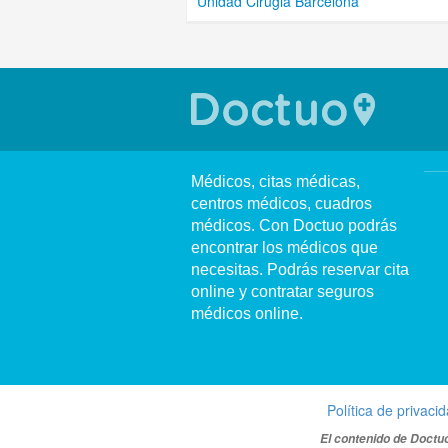
Unidad Cirugia Barcelona
Médicos, citas médicas,
centros médicos, cuadros
médicos. Con Doctuo podrás
encontrar los médicos que
necesitas. Podrás reservar cita
online y contratar seguros
médicos online.
Política de privaci
El contenido de Doctuo