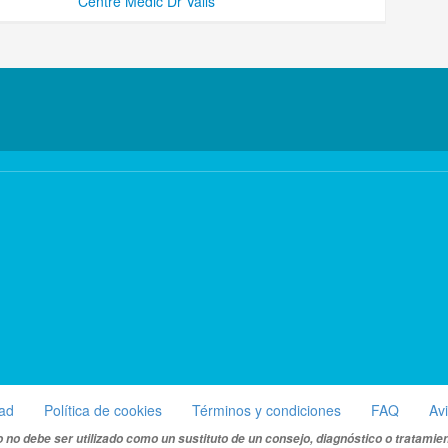
Centre Medic Dr Valls
dad
Política de cookies
Términos y condiciones
FAQ
Av
 no debe ser utilizado como un sustituto de un consejo, diagnóstico o tratamie