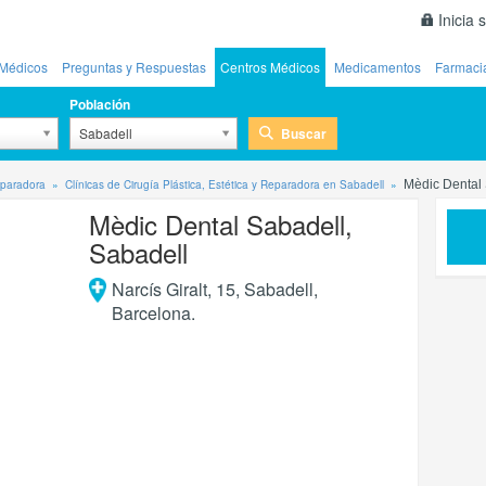
Inicia 
Médicos
Preguntas y Respuestas
Centros Médicos
Medicamentos
Farmaci
Población
Buscar
Sabadell
Reparadora
Clínicas de Cirugía Plástica, Estética y Reparadora en Sabadell
Mèdic Dental 
Mèdic Dental Sabadell,
Sabadell
Narcís Giralt, 15
,
Sabadell
,
Barcelona
.