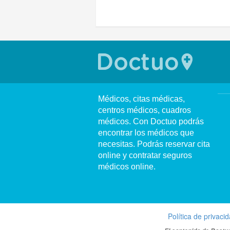
Médicos, citas médicas,
centros médicos, cuadros
médicos. Con Doctuo podrás
encontrar los médicos que
necesitas. Podrás reservar cita
online y contratar seguros
médicos online.
Política de privaci