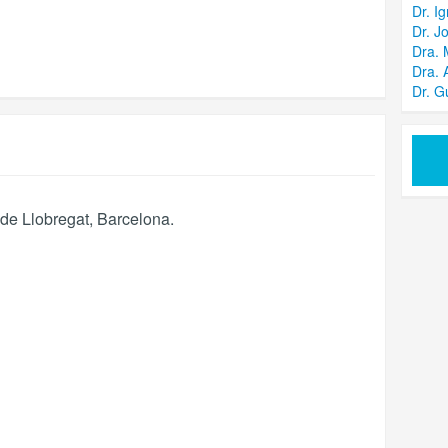
Dr. I
Dr. J
Dra. 
Dra. 
Dr. G
de Llobregat
,
Barcelona
.