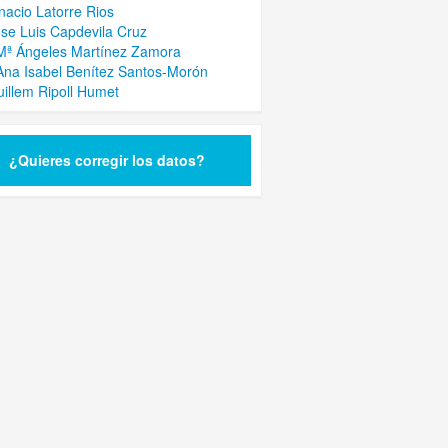
gnacio Latorre Rios
ose Luis Capdevila Cruz
Mª Ángeles Martínez Zamora
Ana Isabel Benítez Santos-Morón
uillem Ripoll Humet
¿Quieres corregir los datos?