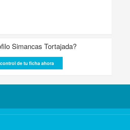
ofilo Simancas Tortajada
?
control de tu ficha ahora