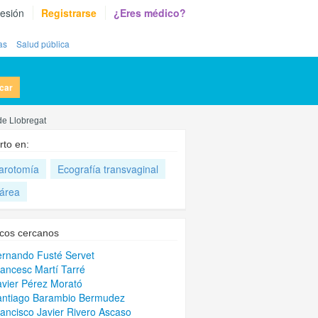
sesión
Registrarse
¿Eres médico?
as
Salud pública
car
de Llobregat
rto en:
arotomía
Ecografía transvaginal
área
cos cercanos
ernando Fusté Servet
rancesc Martí Tarré
avier Pérez Morató
antiago Barambio Bermudez
rancisco Javier Rivero Ascaso