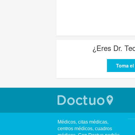
¿Eres
Dr. Te
Toma el 
Médicos, citas médicas,
centros médicos, cuadros