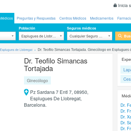
Inicia 
Médicos
Preguntas y Respuestas
Centros Médicos
Medicamentos
Farmaci
Población
Seguros médicos
Bus
Esplugues de Llobregat
Cualquier Seguro Médico
Esplugues de Llobregat
Dr. Teofilo Simancas Tortajada. Ginecólogo en Esplugues 
Dr. Teofilo Simancas
Expe
Tortajada
Lap
Ces
Ginecólogo
Pz Sardana 7 Entl 7, 08950,
Médi
Esplugues De Llobregat,
Barcelona.
Dr. F
Dr. F
Dr. X
Dr. S
Dr. F