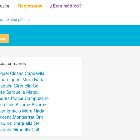
sesión
Registrarse
¿Eres médico?
as
Salud pública
car
cos cercanos
iquel Closas Capdevila
Joan Ignasi Mora Nadal
oaquim Gironella Coll
ere Sarquella Mateu
Andrés Ponce Campuzano
ose Luis Alvarez Álvarez
uan Ignacio Mora Nadal
Vicenc Montserrat Orri
oaquim Sarquella Geli
oaquin Gironella Coll