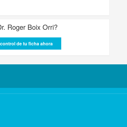
Dr. Roger Boix Orri
?
control de tu ficha ahora