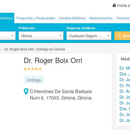
Inicia 
Médicos
Preguntas y Respuestas
Centros Médicos
Medicamentos
Farmaci
Población
Seguros médicos
Bus
Girona
Cualquier Seguro Médico
Dr. Roger Boix Orri. Urólogo en Girona
Dr. Roger Boix Orri
Médi
Dr. M
Dra. 
Dr. J
Urólogo
Dr. P
C/Heroïnes De Santa Barbara
Dr. 
Dr. J
Num 6, 17003, Girona, Girona.
Dr. J
Dra. 
Dr. J
Dr. J