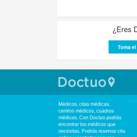
¿Eres
Toma el 
Médicos, citas médicas,
centros médicos, cuadros
médicos. Con Doctuo podrás
encontrar los médicos que
necesitas. Podrás reservar cita