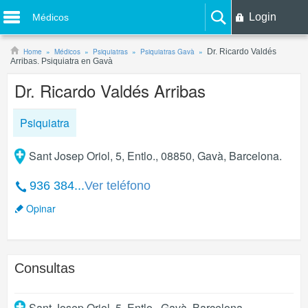
Login
Médicos
Home
Médicos
Psiquiatras
Psiquiatras Gavà
Dr. Ricardo Valdés
Arribas. Psiquiatra en Gavà
Dr. Ricardo Valdés Arribas
Psiquiatra
Sant Josep Oriol, 5, Entlo., 08850, Gavà, Barcelona.
936 384...
Ver teléfono
Opinar
Consultas
Sant Josep Oriol, 5, Entlo.
,
Gavà
,
Barcelona
.