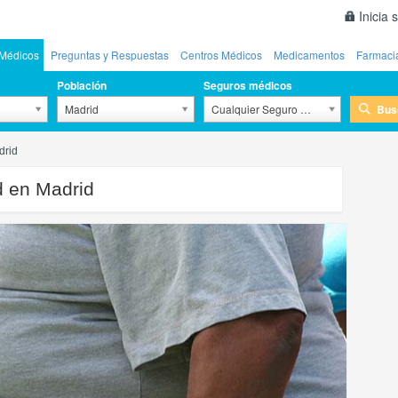
Inicia 
Médicos
Preguntas y Respuestas
Centros Médicos
Medicamentos
Farmaci
Población
Seguros médicos
Bus
Madrid
Cualquier Seguro Médico
drid
d en Madrid