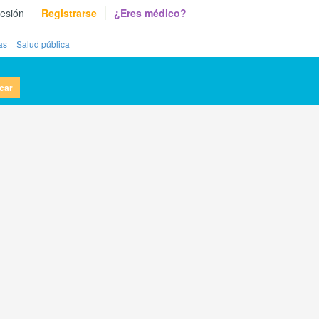
sesión
Registrarse
¿Eres médico?
as
Salud pública
car