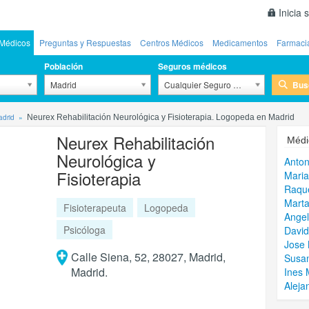
Inicia 
Médicos
Preguntas y Respuestas
Centros Médicos
Medicamentos
Farmaci
Población
Seguros médicos
Bus
Madrid
Cualquier Seguro Médico
drid
Neurex Rehabilitación Neurológica y Fisioterapia. Logopeda en Madrid
Neurex Rehabilitación
Médi
Neurológica y
Anto
Fisioterapia
Maria
Raqu
Marta
Fisioterapeuta
Logopeda
Ange
Psicóloga
David
Jose 
Calle Siena, 52, 28027, Madrid,
Susan
Madrid.
Ines 
Aleja