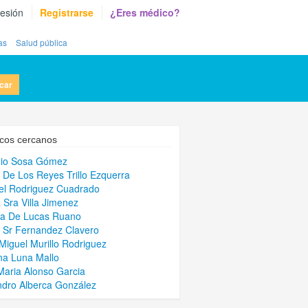
sesión
Registrarse
¿Eres médico?
as
Salud pública
car
cos cercanos
nio Sosa Gómez
 De Los Reyes Trillo Ezquerra
el Rodriguez Cuadrado
 Sra Villa Jimenez
la De Lucas Ruano
 Sr Fernandez Clavero
Miguel Murillo Rodriguez
a Luna Mallo
Maria Alonso Garcia
ndro Alberca González