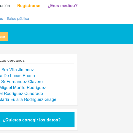
sesión
Registrarse
¿Eres médico?
as
Salud pública
car
cos cercanos
 Sra Villa Jimenez
la De Lucas Ruano
 Sr Fernandez Clavero
Miguel Murillo Rodriguez
el Rodriguez Cuadrado
Maria Eulalia Rodriguez Grage
¿Quieres corregir los datos?