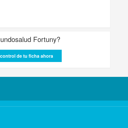
undosalud Fortuny
?
control de tu ficha ahora