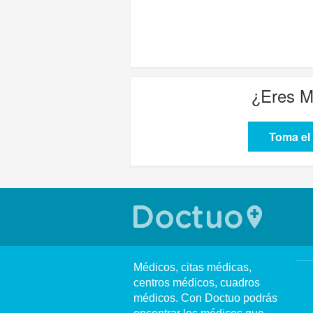
¿Eres
M
Toma el 
Médicos, citas médicas,
centros médicos, cuadros
médicos. Con Doctuo podrás