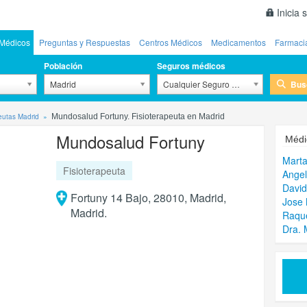
Inicia 
Médicos
Preguntas y Respuestas
Centros Médicos
Medicamentos
Farmaci
Población
Seguros médicos
Bus
Madrid
Cualquier Seguro Médico
eutas Madrid
Mundosalud Fortuny. Fisioterapeuta en Madrid
Mundosalud Fortuny
Médi
Marta
Fisioterapeuta
Ange
David
Fortuny 14 Bajo, 28010, Madrid,
Jose 
Madrid.
Raqu
Dra. 