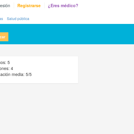
sesión
Registrarse
¿Eres médico?
as
Salud pública
car
os: 5
ones: 4
ación media: 5/5