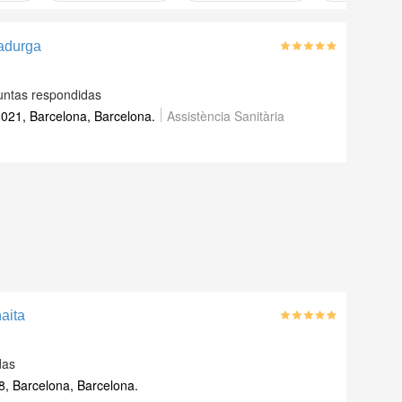
Madurga
untas respondidas
8021, Barcelona, Barcelona.
Assistència Sanitària
aita
das
8, Barcelona, Barcelona.