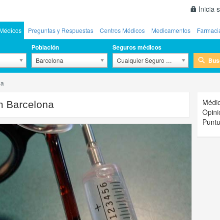
Inicia 
Médicos
Preguntas y Respuestas
Centros Médicos
Medicamentos
Farmaci
Población
Seguros médicos
Bus
Barcelona
Cualquier Seguro Médico
na
Médic
n Barcelona
Opini
Puntu