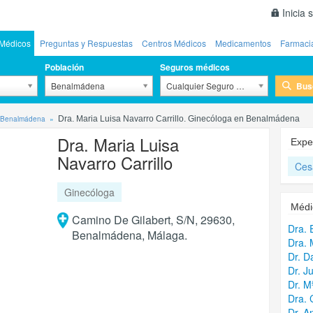
Inicia 
Médicos
Preguntas y Respuestas
Centros Médicos
Medicamentos
Farmaci
Población
Seguros médicos
Bus
Benalmádena
Cualquier Seguro Médico
 Benalmádena
Dra. Maria Luisa Navarro Carrillo. Ginecóloga en Benalmádena
Dra. Maria Luisa
Expe
Navarro Carrillo
Ces
Ginecóloga
Médi
Camino De Gilabert, S/N, 29630,
Dra. 
Benalmádena, Málaga.
Dra. 
Dr. D
Dr. J
Dr. M
Dra. 
Dr. A