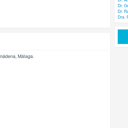
Dr. G
Dr. R
Dra. 
mádena
,
Málaga
.