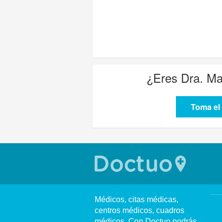
¿Eres
Dra. Ma
Toma el 
Médicos, citas médicas,
centros médicos, cuadros
médicos. Con Doctuo podrás