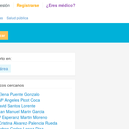
sesión
Registrarse
¿Eres médico?
as
Salud pública
car
rto en:
área
cos cercanos
Elena Puente Gonzalo
Mª Angeles Picot Coca
avid Santos Lorente
uan Manuel Marin Garcia
ª Esperanz Martin Moreno
Cristina Alvarez-Palencia Rueda
ndres Carlos Lopez Diaz