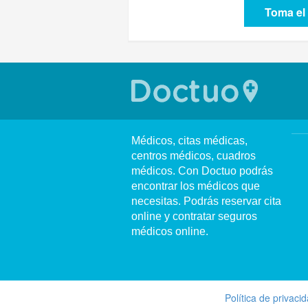
Toma el 
Médicos, citas médicas,
centros médicos, cuadros
médicos. Con Doctuo podrás
encontrar los médicos que
necesitas. Podrás reservar cita
online y contratar seguros
médicos online.
Política de privaci