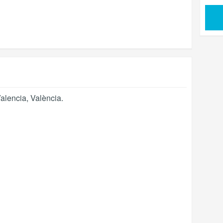
alencia
,
València
.