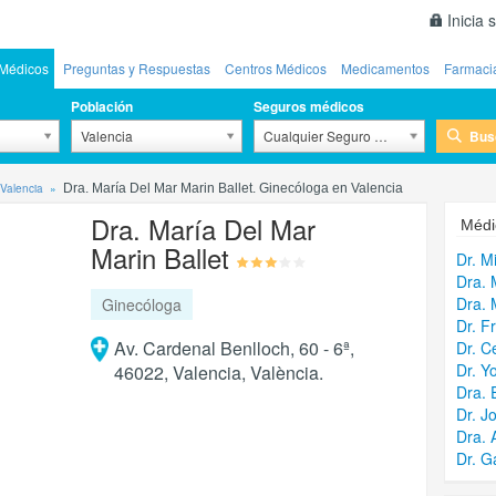
Inicia 
Médicos
Preguntas y Respuestas
Centros Médicos
Medicamentos
Farmaci
Población
Seguros médicos
Bus
Valencia
Cualquier Seguro Médico
Valencia
Dra. María Del Mar Marin Ballet. Ginecóloga en Valencia
Dra. María Del Mar
Médi
Marin Ballet
Dr. M
Dra. 
Dra. 
Ginecóloga
Dr. F
Av. Cardenal Benlloch, 60 - 6ª,
Dr. C
Dr. 
46022, Valencia, València.
Dra. 
Dr. J
Dra. 
Dr. G