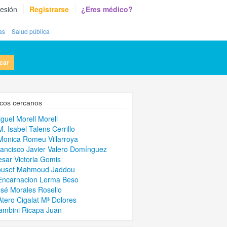
sesión
Registrarse
¿Eres médico?
as
Salud pública
car
cos cercanos
iguel Morell Morell
M. Isabel Talens Cerrillo
Monica Romeu Villarroya
rancisco Javier Valero Domínguez
esar Victoria Gomis
Yousef Mahmoud Jaddou
Encarnacion Lerma Beso
osé Morales Rosello
Atero Cigalat Mª Dolores
ambini Ricapa Juan