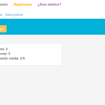
sesión
Registrarse
¿Eres médico?
as
Salud pública
car
os: 2
ones: 5
ación media: 5/5