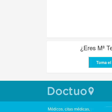
¿Eres
Mª Te
Toma el 
Médicos, citas médicas,