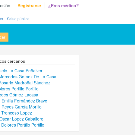
sesión
Registrarse
¿Eres médico?
as
Salud pública
car
cos cercanos
elo La Casa Peñalver
 Mercedes Gomez De La Casa
Rosario Madroñal Sánchez
ores Portillo Portillo
edes Gómez Lacasa
 Emilia Fernández Bravo
 Reyes García Morillo
 Troncoso Lopez
 Oscar Lopez Caballero
Dolores Portillo Portillo