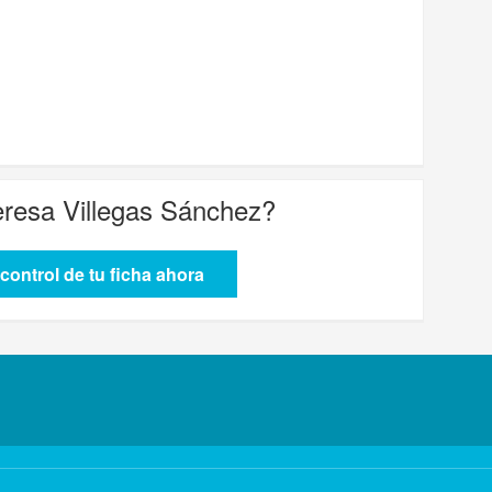
resa Villegas Sánchez
?
control de tu ficha ahora