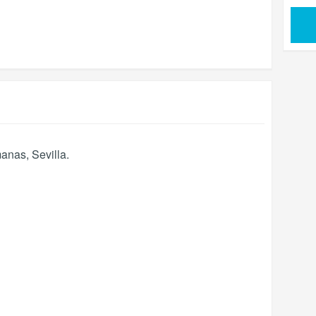
manas
,
Sevilla
.