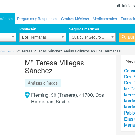
Inicia 
Médicos
Preguntas y Respuestas
Centros Médicos
Medicamentos
Farmaci
Población
Seguros médicos
Bus
Dos Hermanas
Cualquier Seguro Médico
Hermanas
Mª Teresa Villegas Sánchez. Análisis clínicos en Dos Hermanas
Mª Teresa Villegas
Médi
Sánchez
Consu
Dra.
Dra. 
Análisis clínicos
Mª Dol
Fleming, 30 (Trasera), 41700, Dos
Merc
María
Hermanas, Sevilla.
María
Pablo
Elias
Maria 