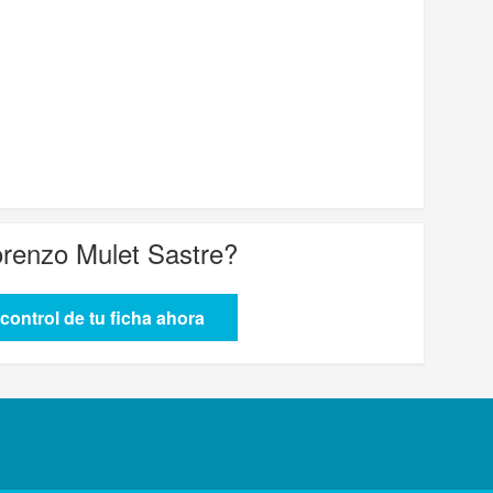
renzo Mulet Sastre
?
control de tu ficha ahora