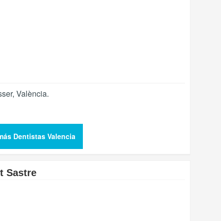
sser
,
València
.
más Dentistas Valencia
t Sastre