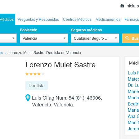
Inicia 
Médicos
Preguntas y Respuestas
Centros Médicos
Medicamentos
Farmaci
Población
Seguros médicos
Bus
Valencia
Cualquier Seguro Médico
ia
Lorenzo Mulet Sastre. Dentista en Valencia
Lorenzo Mulet Sastre
Médi
Luis 
Mate
Dr. L
Dentista
Marie
Luis Oliag Num. 54 (8ª ), 46006,
Maria
Beatr
Valencia, València.
Maria
Ana 
Mari 
Jero