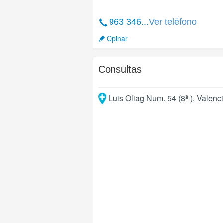
963 346...
Ver teléfono
Opinar
Consultas
Luis Oliag Num. 54 (8ª )
,
Valenc