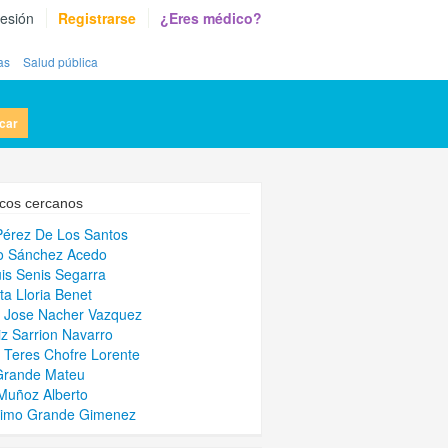
sesión
Registrarse
¿Eres médico?
as
Salud pública
car
cos cercanos
Pérez De Los Santos
o Sánchez Acedo
uis Senis Segarra
ta Lloria Benet
 Jose Nacher Vazquez
iz Sarrion Navarro
 Teres Chofre Lorente
Grande Mateu
Muñoz Alberto
nimo Grande Gimenez