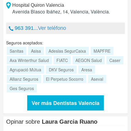
Hospital Quiron Valencia
Avenida Blasco Ibáñez, 14
,
Valencia
,
València
.
963 391...
Ver teléfono
Seguros aceptados:
Sanitas
Asisa
Adeslas SegurCaixa
MAPFRE
Axa Winterthur Salud
FIATC
AEGON Salud
Caser
Agrupació Mútua
DKV Seguros
Aresa
Allianz Seguros
El Perpetuo Socorro
Aseval
Ges Seguros
Ver más Dentistas Valencia
Opinar sobre
Laura Garcia Ruano